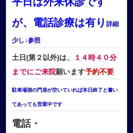
平日は外来休診です
が、電話診療は有り
詳細
少し↓参照
土日(第２以外)は、
１４時４０分
までにご来院
願います
予約不要
駐車場側の門扉が空いていれば本日終了と書い
てあっても営業中です
電話・