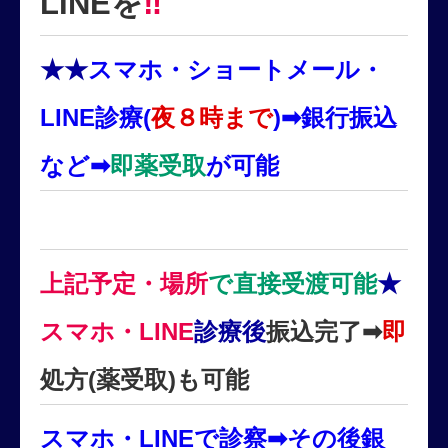
‼
LINEを
★★
スマホ・ショートメール・
LINE診療(
夜８時まで
)➡銀行振込
など➡
即
薬受取
が可能
上記予定・場所
で直接受渡可能
★
スマホ・LINE
診療後
振込完了➡
即
処方(薬受取)も可能
スマホ・LINEで診察➡その後銀