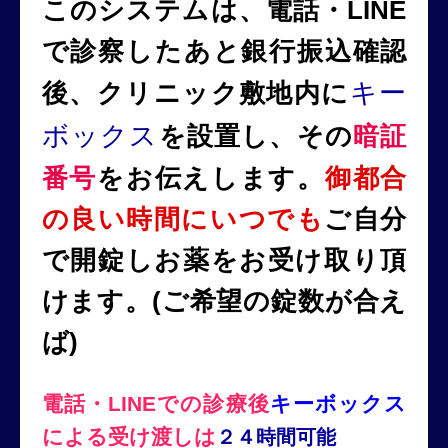
このシステムは、
電話・LINE
で診察したあと銀行振込確認
後、クリニック敷地内に
キー
ボックス
を設置し、その
暗証
番号
をお伝えします。
御都合
の良い時間にいつでも
ご自分
で開錠しお薬をお受け取り頂
けます。(ご希望の錠数が合え
ば)
電話・LINEでの診療後
キーボックス
による受け渡しは
２４時間可能