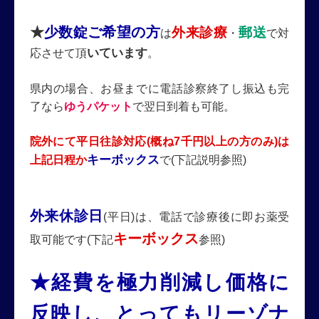
★
少数錠ご希望の方
外来診療
郵送
は
・
で対
いています
応させて頂
。
県内の場合、お昼までに電話診察終了し振込も完
了なら
ゆうパケット
で翌日到着も可能。
院外にて平日往診対応(概ね7
千円以上の方のみ)は
キーボックス
上記日程か
で(下記説明参照)
外来休診日
(平日)は、電話で診療後に即お薬受
キーボックス
取可能です(下記
参照)
★経費を極力削減し価格に
反映し、とってもリーゾナ