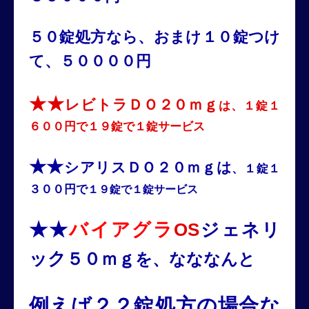
５０錠処方なら、おまけ１０
錠つけ
て、５００００円
★★
レビトラＤＯ２０ｍｇ
は、１錠１
６００円で１９錠で１錠サービス
★★
シアリスＤＯ２０ｍｇは
、１錠１
３００円で
１９錠で１錠サービス
★★
バイアグラ
OS
ジェネリ
ック
５０ｍｇ
を、なななんと
例えば２２錠
処方の場合な