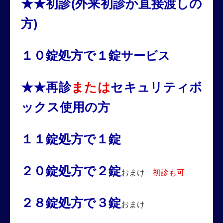
★★初診(外来初診か直接渡しの
方)
１０錠処方で１錠
サービス
★★再診
または
セキュリティボ
ックス使用の方
１１錠処方で１錠
２０錠処方で２錠
おまけ
初診も可
２８錠処方で３錠
おまけ