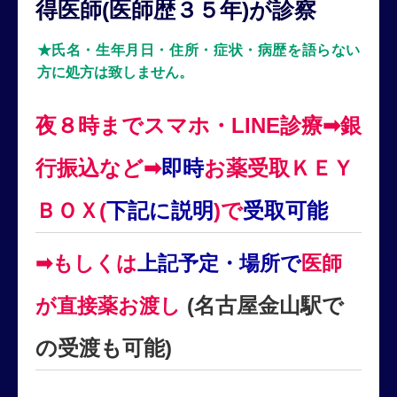
得医師(医師歴３５年)が診察
★氏名・生年月日・住所・症状・病歴を語らない
方に処方は致しません。
夜８時までスマホ・LINE診療➡銀
行振込など➡
即時
お薬受取ＫＥＹ
ＢＯＸ(
下記に説明
)で
受取可能
➡もしくは
上記予定・場所で
医師
(名古屋金山駅で
が直接薬お渡し
の受渡も可能)