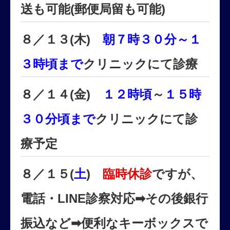
送も可能(郵便局留も可能)
８／１３(木)
朝７時３０分～１
３時頃まで
クリニックにて診療
８／１４(金)
１２時頃
～
１５時
３０分頃まで
クリニックにて診
療予定
８／１５(
土
)
臨時休診
ですが、
電話・LINE診察対応➡その後銀行
振込など➡便利なキーボックスで