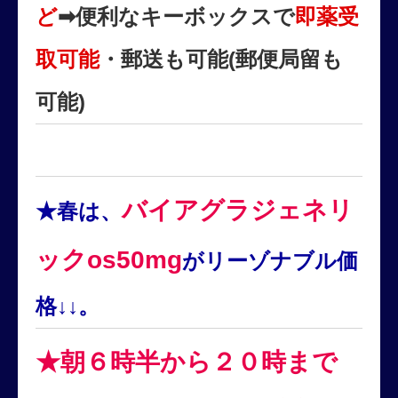
ど
➡便利なキーボックスで
即薬受
取可能
・郵送も可能(郵便局留も
可能)
バイアグラジェネリ
★春は
、
ックos50mg
がリーゾナブル価
格↓↓。
★朝６時半から２０時まで