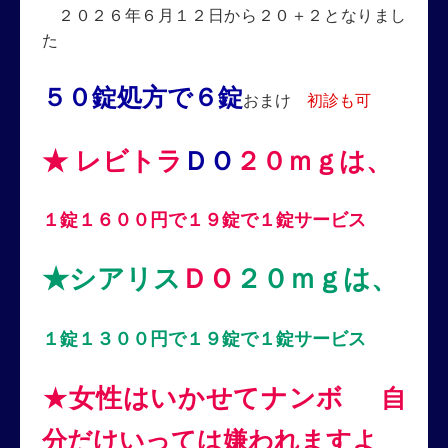
２０２６年６月１２日から２０＋２となりまし
た
５０錠処方で６錠
おまけ
初診も可
★ レビトラ
ＤＯ
２０ｍｇは、
１錠１６００円で１９
錠
で１錠サービス
★シアリス
ＤＯ
２０ｍｇは、
１錠１３００円で１９錠で１錠サービス
★
女性はいかせてナンボ
自
分だけいっては嫌われますよ